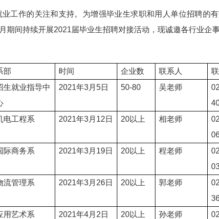
就业工作的关注和支持。为
增强毕业生求职和用人单位招聘的有
6月期间持续开展2021届毕业生招聘对接活动，现诚邀各行业企
系部
时间
企业数
联系人
招生就业指导中
2021
年3
月5日
50-80
吴
老师
0
心
4
机电工程系
2021
年3
月12日
20
以上
相
老师
0
0
国际商务系
2021
年3
月19日
20
以上
程
老师
0
0
物流管理系
2021
年3
月26日
20
以上
郭
老师
0
3
应用艺术系
2021
年4
月2日
20
以上
孙
老师
0