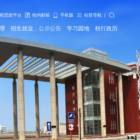
程思政平台
校内邮箱
手机版
站群导航
理
招生就业
公示公告
学习园地
校行政历